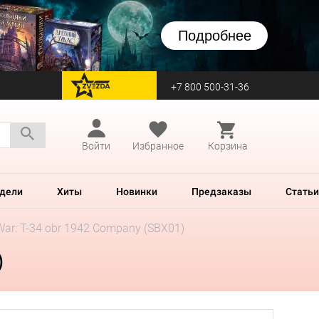
Подробнее
+7 800 500-31-36
перейти на Zvezda
Войти
Избранное
Корзина
дели
Хиты
Новинки
Предзаказы
Статьи
War: T-34 obr 1942 Company (SBX01)
)