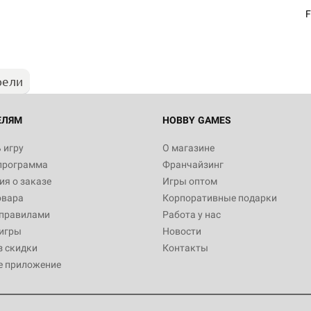
F
рели
ЕЛЯМ
HOBBY GAMES
 игру
О магазине
программа
Франчайзинг
я о заказе
Игры оптом
овара
Корпоративные подарки
 правилами
Работа у нас
игры
Новости
з скидки
Контакты
е приложение