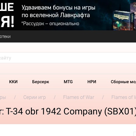
отеки
ККИ
Берсерк
MTG
НРИ
Сборные мо
гры
Серии игр
Flames of War
Flames of 
: T-34 obr 1942 Company (SBX01