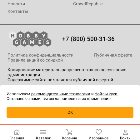
Новости
CrowdRepublic
Контакты
+7 (800) 500-31-36
Политика конфиденциальности
Публичная оферта
Правила акций со скидкой
Копирование материалов разрешено только по согласию
администрации
Содержимое сайта не является публичной офертой
На сайте Hobby Games применяются
рекомендательные
технологии
.
Используем
рекомендательные технологии
и
файлы куки.
Оставаясь с нами, вы соглашаетесь на их применение
Уведомить о наличии
OK
Главная
Каталог
Корзина
Избранное
Войти