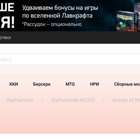
отеки
ККИ
Берсерк
MTG
НРИ
Сборные мо
Warhammer
Warhammer 40,000
Armies of t