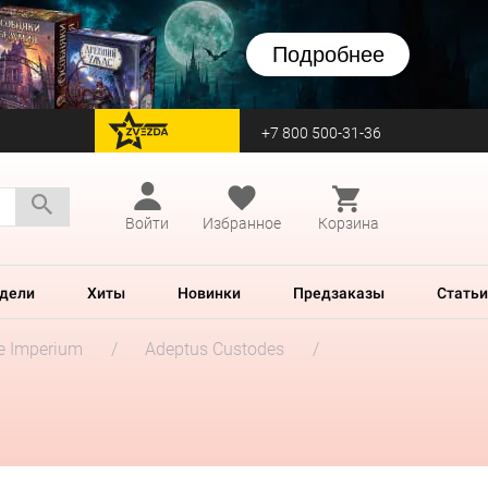
Подробнее
+7 800 500-31-36
перейти на Zvezda
Войти
Избранное
Корзина
дели
Хиты
Новинки
Предзаказы
Статьи
he Imperium
Adeptus Custodes