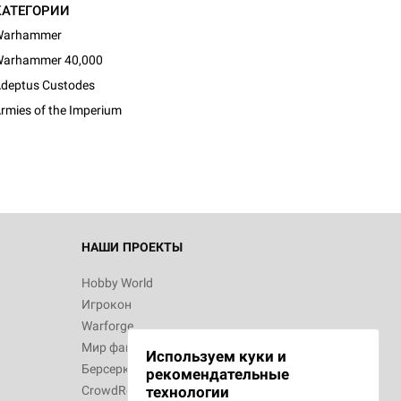
КАТЕГОРИИ
Warhammer
arhammer 40,000
deptus Custodes
rmies of the Imperium
НАШИ ПРОЕКТЫ
Hobby World
Игрокон
Warforge
Мир фантастики
Используем куки и
Берсерк
рекомендательные
CrowdRepublic
технологии