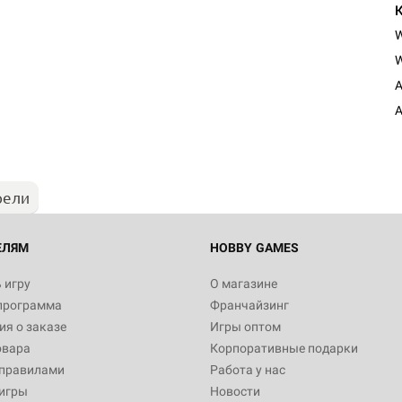
W
A
A
рели
ЕЛЯМ
HOBBY GAMES
 игру
О магазине
программа
Франчайзинг
я о заказе
Игры оптом
овара
Корпоративные подарки
 правилами
Работа у нас
игры
Новости