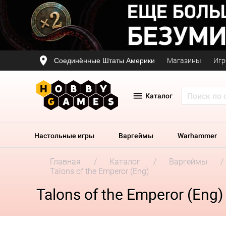
Соединённые Штаты Америки
Магазины
Игр
Каталог
Настольные игры
Варгеймы
Warhammer
Главная
Каталог
Варгеймы
Talons of the Emperor (Eng)
Talons of the Emperor (Eng)