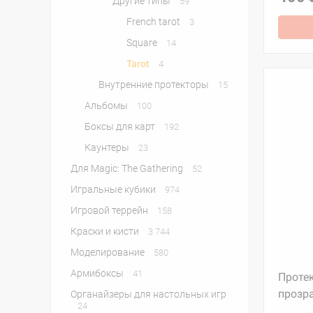
Другие типы
59
French tarot
3
Square
14
Tarot
4
Внутренние протекторы
15
Альбомы
100
Боксы для карт
192
Каунтеры
23
Для Magic: The Gathering
52
Игральные кубики
974
Игровой террейн
158
Краски и кисти
3 744
Моделирование
580
Армибоксы
41
Протек
прозра
Органайзеры для настольных игр
24