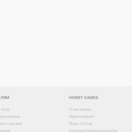
ЕЛЯМ
HOBBY GAMES
 игру
О магазине
программа
Франчайзинг
я о заказе
Игры оптом
овара
Корпоративные подарки