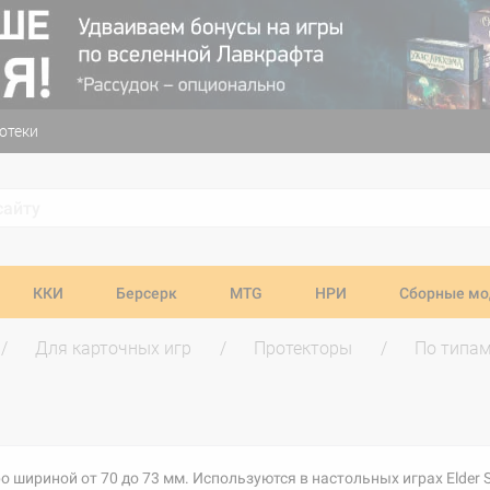
отеки
ККИ
Берсерк
MTG
НРИ
Сборные мо
Для карточных игр
Протекторы
По типа
 шириной от 70 до 73 мм. Используются в настольных играх Elder S