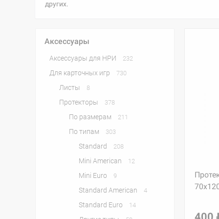
других.
Аксессуары
Аксессуары для НРИ
232
Для карточных игр
730
Листы
8
Протекторы
378
По размерам
211
По типам
303
Standard
208
Mini American
12
Протек
Mini Euro
9
70x12
Standard American
4
Standard Euro
14
400 