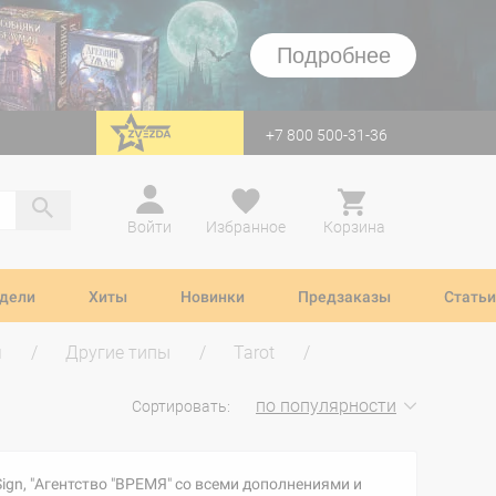
Подробнее
+7 800 500-31-36
перейти на Zvezda
Войти
Избранное
Корзина
дели
Хиты
Новинки
Предзаказы
Статьи
м
Другие типы
Tarot
по популярности
Сортировать:
ign, "Агентство "ВРЕМЯ" со всеми дополнениями и