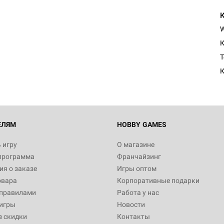
Настольная игра Hobby Worl
Египта
К
1 991
T
К
Настольная игра Hobby World
Белая смерть
12 990
ЕЛЯМ
HOBBY GAMES
 игру
О магазине
программа
Франчайзинг
Настольная игра Hobby Worl
я о заказе
Игры оптом
Аркхэма. Карточная игра
овара
Корпоративные подарки
3 490
 правилами
Работа у нас
игры
Новости
з скидки
Контакты