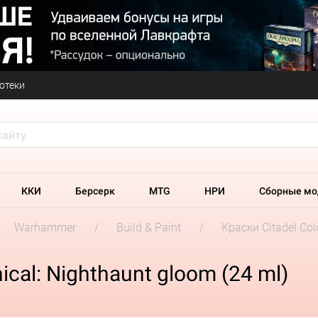
отеки
ККИ
Берсерк
MTG
НРИ
Сборные мо
Warhammer
Build & Paint
Краски Citadel Col
cal: Nighthaunt gloom (24 ml)