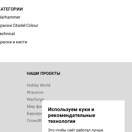
КАТЕГОРИИ
Warhammer
d Монстры
раски Citadel Colour
echnical
раски и кисти
 Зомбицид:
НАШИ ПРОЕКТЫ
Hobby World
Игрокон
d Ужас
Warforge
Мир фантастики
Используем куки и
Берсерк
рекомендательные
CrowdRepublic
технологии
Это чтобы сайт работал лучше.