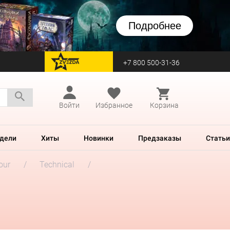
Подробнее
+7 800 500-31-36
перейти на Zvezda
Войти
Избранное
Корзина
дели
Хиты
Новинки
Предзаказы
Статьи
our
Technical