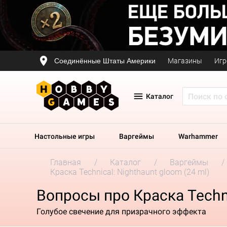
Соединённые Штаты Америки
Магазины
Игр
Каталог
Настольные игры
Варгеймы
Warhammer
Главная
Каталог
Варгеймы
Краска Technical: Nighthaunt gloom (24 ml)
Вопросы про Краска Techni
Голубое свечение для призрачного эффекта