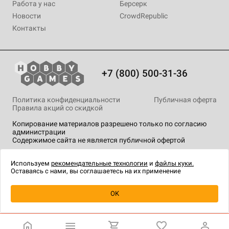
Работа у нас
Берсерк
Новости
CrowdRepublic
Контакты
+7 (800) 500-31-36
Политика конфиденциальности
Публичная оферта
Правила акций со скидкой
Копирование материалов разрешено только по согласию
администрации
Содержимое сайта не является публичной офертой
На сайте Hobby Games применяются
рекомендательные
технологии
.
Используем
рекомендательные технологии
и
файлы куки.
Оставаясь с нами, вы соглашаетесь на их применение
Уведомить о наличии
OK