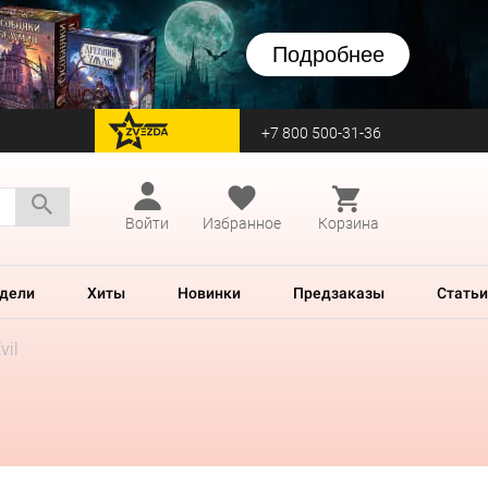
Подробнее
+7 800 500-31-36
перейти на Zvezda
Войти
Избранное
Корзина
дели
Хиты
Новинки
Предзаказы
Статьи
vil