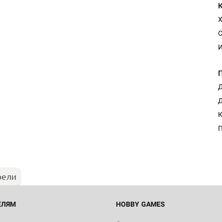
Х
С
И
Д
Д
Настольная игра Hobby Worl
К
"Мир фантастики. Спецвыпус
Стругацкие"
П
1 490
рели
Настольная игра Hobby Worl
империи: Боевая тревога
799
ЕЛЯМ
HOBBY GAMES