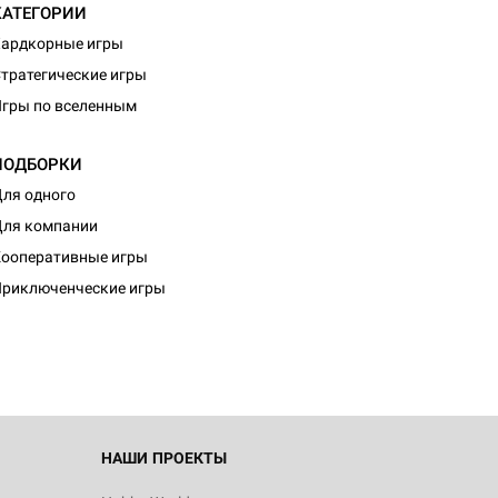
КАТЕГОРИИ
ардкорные игры
тратегические игры
гры по вселенным
ПОДБОРКИ
ля одного
ля компании
d Журнал
ооперативные игры
к: Братья
риключенческие игры
d Звёздные
НАШИ ПРОЕКТЫ