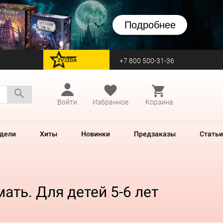
Подробнее
+7 800 500-31-36
перейти на Zvezda
Войти
Избранное
Корзина
дели
Хиты
Новинки
Предзаказы
Статьи
ать. Для детей 5-6 лет