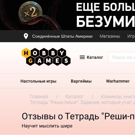
Соединённые Штаты Америки
Магазины
Игр
Каталог
Настольные игры
Варгеймы
Warhammer
Главная
Каталог
Комиксы, книг
Тетрадь "Реши-пиши": Задания, которые учат д
Отзывы о Тетрадь "Реши-пи
Научит мыслить шире