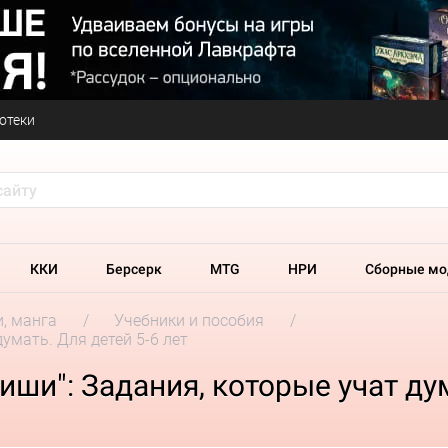
отеки
ККИ
Берсерк
MTG
НРИ
Сборные мо
и, манга
Учебники и пособия
умать. Для детей 5-6 лет
ши": Задания, которые учат дум