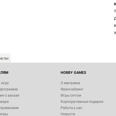
Т
Д
К
У
рели
ЕЛЯМ
HOBBY GAMES
 игру
О магазине
программа
Франчайзинг
я о заказе
Игры оптом
овара
Корпоративные подарки
 правилами
Работа у нас
игры
Новости