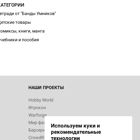
КАТЕГОРИИ
етради от "Банды Умников"
етские товары
омиксы, книги, манга
чебники и пособия
НАШИ ПРОЕКТЫ
Hobby World
Игрокон
Warforge
Мир фантастики
Используем куки и
Берсерк
рекомендательные
CrowdRepublic
технологии