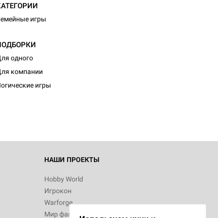
КАТЕГОРИИ
емейные игры
ПОДБОРКИ
ля одного
d Журнал
ля компании
к: Братья
огические игры
d Звёздные
НАШИ ПРОЕКТЫ
Hobby World
Игрокон
d Сумерки
Warforge
: Грозовой
Мир фантастики