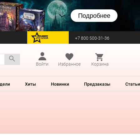
Подробнее
+7 800 500-31-36
перейти на Zvezda
Войти
Избранное
Корзина
дели
Хиты
Новинки
Предзаказы
Статьи