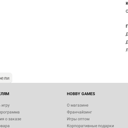
С
Д
Настольная игра Hobby Worl
Д
"Мир фантастики. Спецвыпус
Стругацкие"
Л
1 490
рели
Настольная игра Hobby Worl
империи: Боевая тревога
799
ЕЛЯМ
HOBBY GAMES
 игру
О магазине
программа
Франчайзинг
Настольная игра Hobby Worl
я о заказе
Игры оптом
империи. Четвёртая редакция
овара
Корпоративные подарки
Рубеж