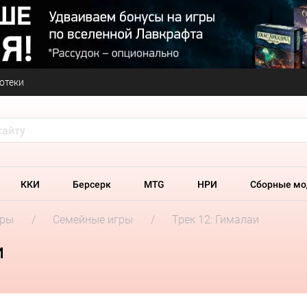
отеки
ККИ
Берсерк
MTG
НРИ
Сборные мо
гры
Семейные игры
Трек 12: Гималаи
и