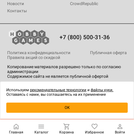
Новости
CrowdRepublic
Контакты
+7 (800) 500-31-36
Политика конфиденциальности
Публичная оферта
Правила акций со скидкой
Копирование материалов разрешено только по согласию
администрации
Содержимое сайта не является публичной офертой
На сайте Hobby Games применяются
рекомендательные
технологии
.
Используем
рекомендательные технологии
и
файлы куки.
Оставаясь с нами, вы соглашаетесь на их применение
Уведомить о наличии
OK
Главная
Каталог
Корзина
Избранное
Войти