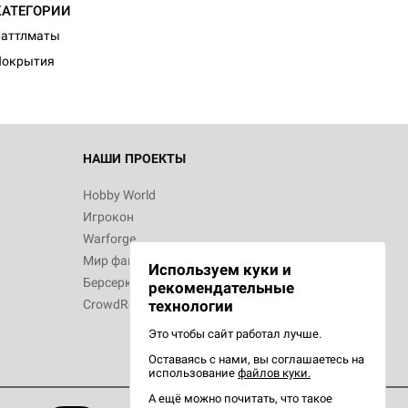
КАТЕГОРИИ
Баттлматы
Покрытия
 Зомбицид:
НАШИ ПРОЕКТЫ
Hobby World
Игрокон
 Берсерк.
Warforge
в
Мир фантастики
Используем куки и
Берсерк
рекомендательные
CrowdRepublic
технологии
Это чтобы сайт работал лучше.
Оставаясь с нами, вы соглашаетесь на
d Ужас
использование
файлов куки.
орой сезон
А ещё можно почитать, что такое