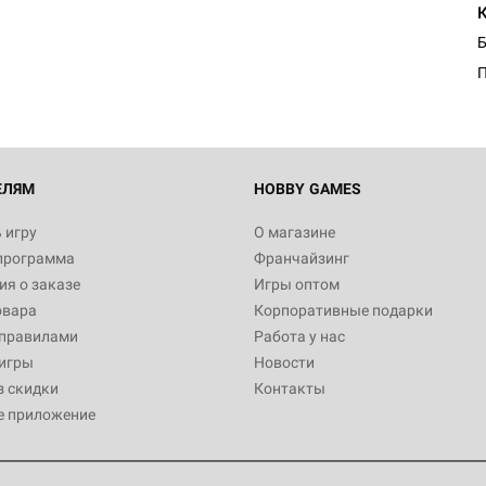
Египта
1 991
Настольная игра Hobby World
Белая смерть
12 990
ЕЛЯМ
HOBBY GAMES
 игру
О магазине
программа
Франчайзинг
Настольная игра Hobby World
я о заказе
Игры оптом
Сердце роя. Дисплей бустеро
овара
Корпоративные подарки
3 490
 правилами
Работа у нас
игры
Новости
з скидки
Контакты
е приложение
Настольная игра Hobby Worl
Аркхэма. Карточная игра: Вт
4 990