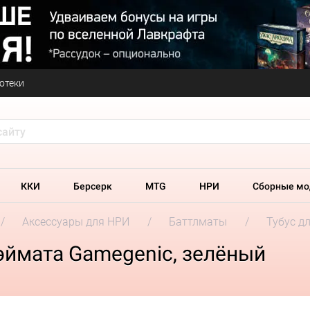
отеки
ККИ
Берсерк
MTG
НРИ
Сборные мо
Аксессуары для НРИ
Баттлматы
Тубус д
эймата Gamegenic, зелёный