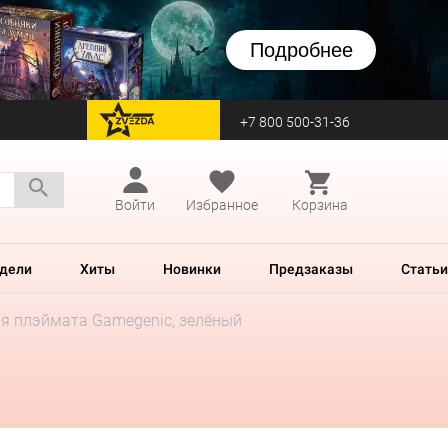
Подробнее
+7 800 500-31-36
перейти на Zvezda
Войти
Избранное
Корзина
дели
Хиты
Новинки
Предзаказы
Статьи
ля плэймата Gamegenic, зелёный