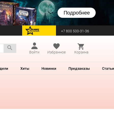
Подробнее
+7 800 500-31-36
перейти на Zvezda
Войти
Избранное
Корзина
дели
Хиты
Новинки
Предзаказы
Статьи