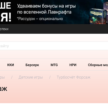
отеки
ККИ
Берсерк
MTG
НРИ
Сборные мо
гры
Детские игры
Турбосчёт Форсаж
аж