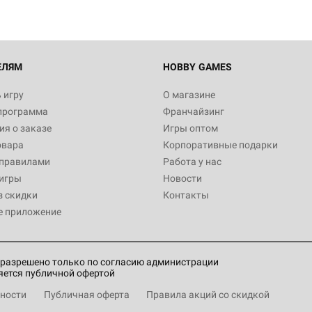
ЕЛЯМ
HOBBY GAMES
 игру
О магазине
программа
Франчайзинг
я о заказе
Игры оптом
овара
Корпоративные подарки
 правилами
Работа у нас
игры
Новости
з скидки
Контакты
е приложение
разрешено только по согласию администрации
яется публичной офертой
ности
Публичная оферта
Правила акций со скидкой