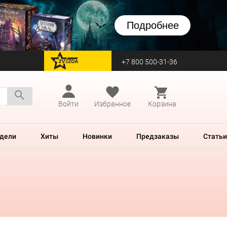
Подробнее
+7 800 500-31-36
перейти на Zvezda
Войти
Избранное
Корзина
дели
Хиты
Новинки
Предзаказы
Статьи