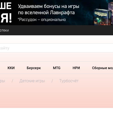
отеки
ККИ
Берсерк
MTG
НРИ
Сборные мо
гры
Детские игры
Турбосчёт