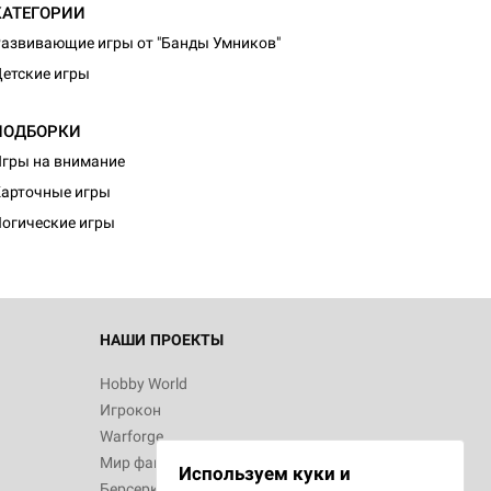
КАТЕГОРИИ
азвивающие игры от "Банды Умников"
етские игры
ПОДБОРКИ
гры на внимание
арточные игры
огические игры
НАШИ ПРОЕКТЫ
Hobby World
Игрокон
Warforge
Мир фантастики
Используем куки и
Берсерк