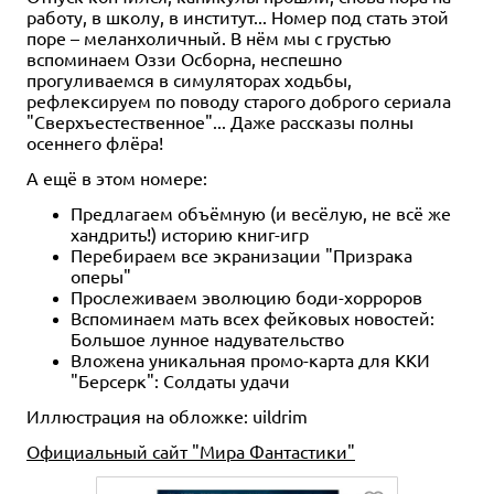
работу, в школу, в институт... Номер под стать этой
поре – меланхоличный. В нём мы с грустью
вспоминаем Оззи Осборна, неспешно
прогуливаемся в симуляторах ходьбы,
рефлексируем по поводу старого доброго сериала
"Сверхъестественное"... Даже рассказы полны
осеннего флёра!
А ещё в этом номере:
Предлагаем объёмную (и весёлую, не всё же
хандрить!) историю книг-игр
Перебираем все экранизации "Призрака
оперы"
Прослеживаем эволюцию боди-хорроров
Вспоминаем мать всех фейковых новостей:
Большое лунное надувательство
Вложена уникальная промо-карта для ККИ
"Берсерк": Солдаты удачи
Иллюстрация на обложке: uildrim
Официальный сайт "Мира Фантастики"