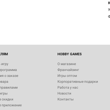
У
Ф
ЕЛЯМ
HOBBY GAMES
 игру
О магазине
программа
Франчайзинг
я о заказе
Игры оптом
овара
Корпоративные подарки
 правилами
Работа у нас
игры
Новости
з скидки
Контакты
е приложение