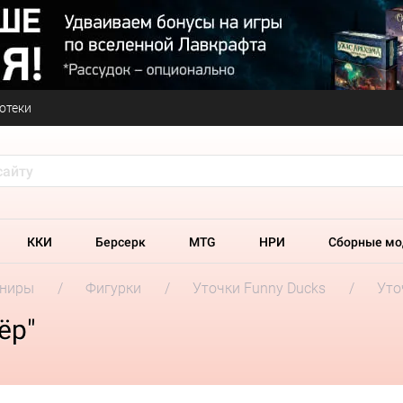
отеки
ККИ
Берсерк
MTG
НРИ
Сборные мо
ениры
Фигурки
Уточки Funny Ducks
Уто
ёр"