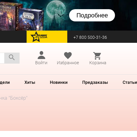
Подробнее
+7 800 500-31-36
перейти на Zvezda
Войти
Избранное
Корзина
дели
Хиты
Новинки
Предзаказы
Статьи
чка "Боксёр"