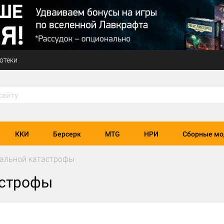
отеки
ККИ
Берсерк
MTG
НРИ
Сборные мо
бальной катастрофы
астрофы