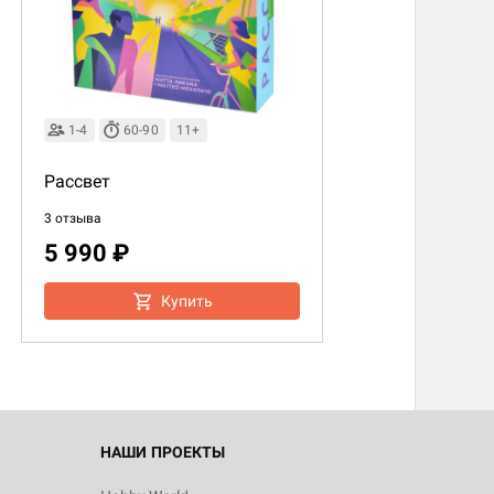
1-4
60-90
11+
Рассвет
3 отзыва
5 990 ₽
d Монстры
Купить
 Зомбицид:
НАШИ ПРОЕКТЫ