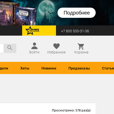
Подробнее
+7 800 500-31-36
перейти на Zvezda
Войти
Избранное
Корзина
дели
Хиты
Новинки
Предзаказы
Статьи
Просмотрено: 578 раз(а)