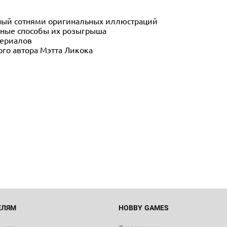
ный сотнями оригинальных иллюстраций
чные способы их розыгрыша
териалов
ого автора Мэтта Ликока
Настольная игра Hobby Worl
Египта
1 991
Настольная игра Hobby World
Белая смерть
12 990
ЕЛЯМ
HOBBY GAMES