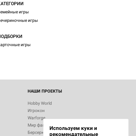
КАТЕГОРИИ
емейные игры
ечериночные игры
d Журнал
ПОДБОРКИ
к: Братья
арточные игры
d Звёздные
НАШИ ПРОЕКТЫ
Hobby World
Игрокон
d Сумерки
Warforge
: Грозовой
Мир фантастики
Используем куки и
Берсерк
рекомендательные