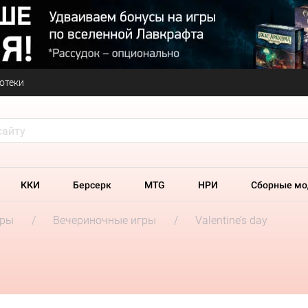
отеки
ККИ
Берсерк
MTG
НРИ
Сборные мо
гры
Вечериночные игры
Valentine’s day