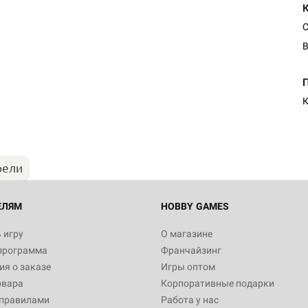
С
В
Настольная игра Hobby Worl
"Мир фантастики. Спецвыпус
Стругацкие"
К
1 490
рели
Настольная игра Hobby Worl
империи: Боевая тревога
799
ЕЛЯМ
HOBBY GAMES
 игру
О магазине
программа
Франчайзинг
Настольная игра Hobby Worl
я о заказе
Игры оптом
империи. Четвёртая редакция
овара
Корпоративные подарки
Рубеж
12 990
 правилами
Работа у нас