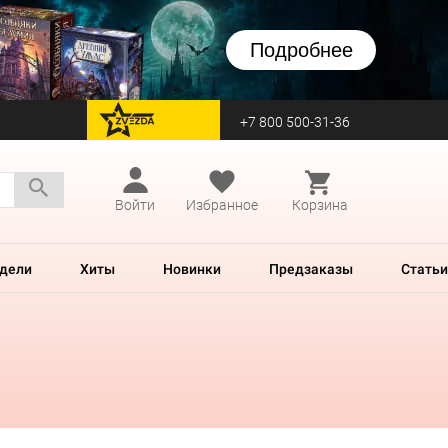
Подробнее
+7 800 500-31-36
перейти на Zvezda
Войти
Избранное
Корзина
дели
Хиты
Новинки
Предзаказы
Статьи