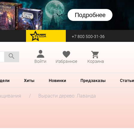
Подробнее
+7 800 500-31-36
перейти на Zvezda
Войти
Избранное
Корзина
дели
Хиты
Новинки
Предзаказы
Статьи
ащивания
Вырасти дерево: Лаванда