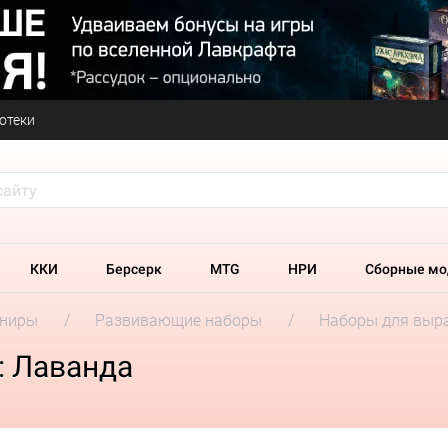
отеки
ККИ
Берсерк
MTG
НРИ
Сборные мо
ениры
Развивающие наборы
Наборы для выр
: Лаванда