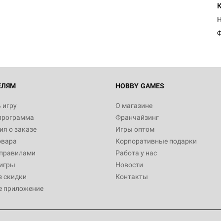
Ф
ЕЛЯМ
HOBBY GAMES
 игру
О магазине
программа
Франчайзинг
я о заказе
Игры оптом
овара
Корпоративные подарки
 правилами
Работа у нас
игры
Новости
з скидки
Контакты
е приложение