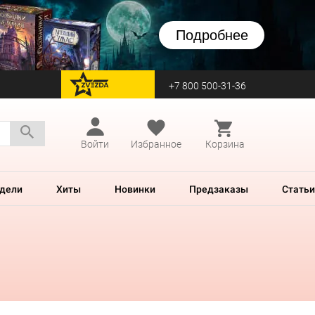
Подробнее
+7 800 500-31-36
перейти на Zvezda
Войти
Избранное
Корзина
дели
Хиты
Новинки
Предзаказы
Статьи