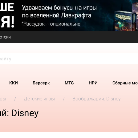
отеки
ККИ
Берсерк
MTG
НРИ
Сборные мо
гры
Детские игры
Воображарий: Disney
: Disney