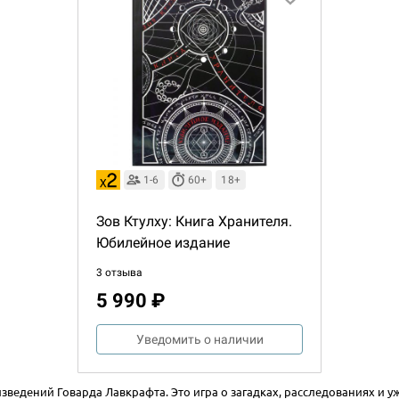
1-6
60+
18+
Зов Ктулху: Книга Хранителя.
Юбилейное издание
3 отзыва
5 990 ₽
Настольная игра Hobby Worl
Уведомить о наличии
Египта
1 991
изведений Говарда Лавкрафта. Это игра о загадках, расследованиях и у