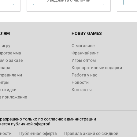
ЕЛЯМ
HOBBY GAMES
 игру
О магазине
программа
Франчайзинг
я о заказе
Игры оптом
овара
Корпоративные подарки
 правилами
Работа у нас
игры
Новости
з скидки
Контакты
е приложение
разрешено только по согласию администрации
яется публичной офертой
ности
Публичная оферта
Правила акций со скидкой