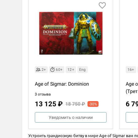
2+
60+
12+
Eng
16+
Age of Sigmar: Dominion
Age o
(Тре
3 отзыва
13 125 ₽
6 7
18 750 ₽
-30%
Уведомить о наличии
Устроить грандиозную битву в мире Age of Sigmar вам п