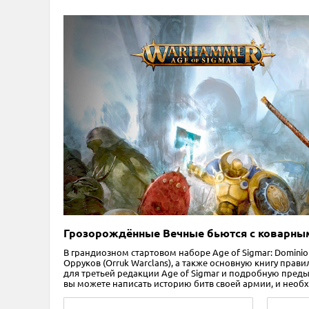
Грозорождённые Вечные бьются с коварны
В грандиозном стартовом наборе Age of Sigmar: Domin
Орруков (Orruk Warclans), а также основную книгу пра
для третьей редакции Age of Sigmar и подробную преды
вы можете написать историю битв своей армии, и необ