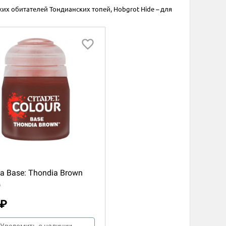
жих обитателей Тондианских топей, Hobgrot Hide – для
а Base: Thondia Brown
)
 ₽
Уведомить о наличии