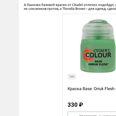
А баночки базовой краски от Citadel отлично подойдут,
их союзников-гротов, а Thondia Brown – для одежд, сде
14+
Краска Base: Orruk Flesh 
330 ₽
Уведомить о наличи