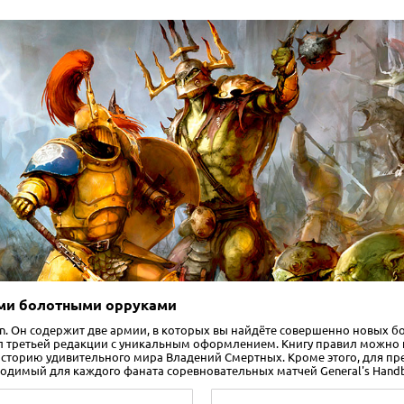
ми болотными орруками
ion. Он содержит две армии, в которых вы найдёте совершенно новых
вил третьей редакции с уникальным оформлением. Книгу правил можно п
сторию удивительного мира Владений Смертных. Кроме этого, для предз
ходимый для каждого фаната соревновательных матчей General's Hand