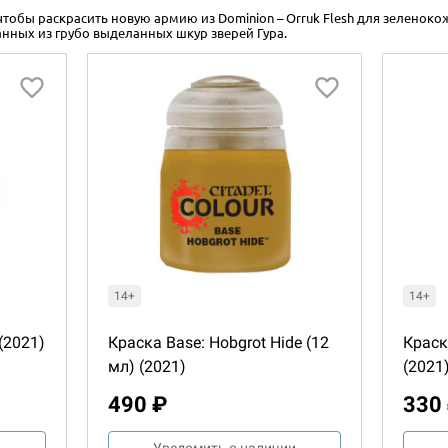
 чтобы раскрасить новую армию из Dominion – Orruk Flesh для зеленоко
ланных из грубо выделанных шкур зверей Гура.
14+
14+
(2021)
Краска Base: Hobgrot Hide (12
Краск
мл) (2021)
(2021
490 ₽
330
и
Уведомить о наличии