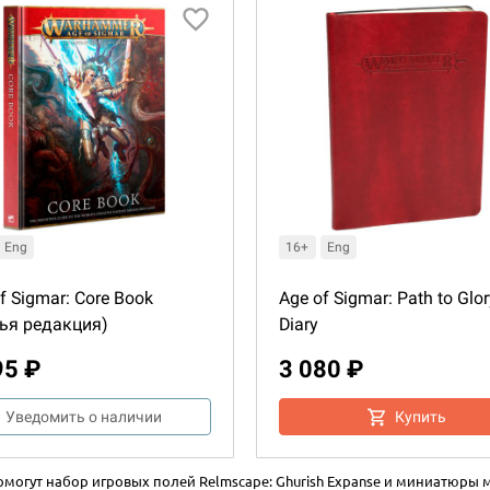
Eng
16+
Eng
f Sigmar: Core Book
Age of Sigmar: Path to Glor
тья редакция)
Diary
95 ₽
3 080 ₽
Уведомить о наличии
Купить
омогут набор игровых полей Relmscape: Ghurish Expanse и миниатюры м