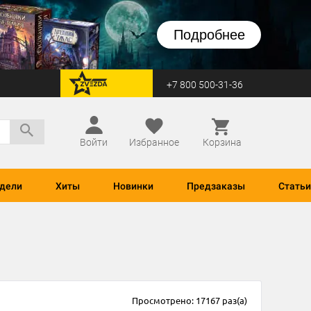
Подробнее
+7 800 500-31-36
перейти на Zvezda
Войти
Избранное
Корзина
дели
Хиты
Новинки
Предзаказы
Статьи
Просмотрено: 17167 раз(а)