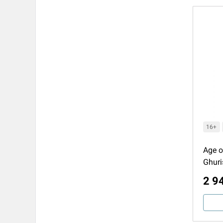
16+
Age o
Ghuri
2 9