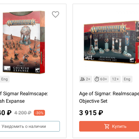
Eng
2+
60+
12+
Eng
f Sigmar Realmscape:
Age of Sigmar: Realmscap
sh Expanse
Objective Set
40 ₽
3 915 ₽
4 200 ₽
-30%
Уведомить о наличии
Купить