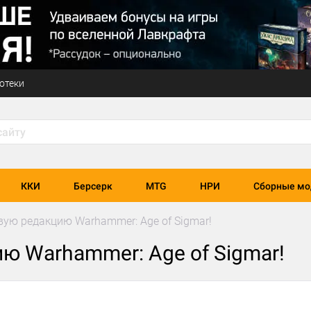
отеки
ККИ
Берсерк
MTG
НРИ
Сборные мо
вую редакцию Warhammer: Age of Sigmar!
ю Warhammer: Age of Sigmar!