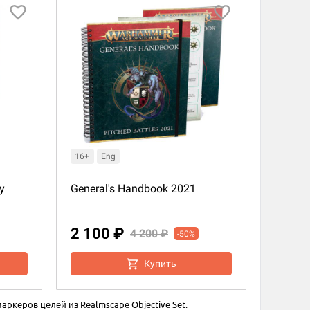
16+
Eng
y
General's Handbook 2021
2 100 ₽
4 200 ₽
-50%
Купить
аркеров целей из Realmscape Objective Set.