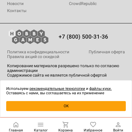
Новости
CrowdRepublic
Контакты
+7 (800) 500-31-36
Политика конфиденциальности
Публичная оферта
Правила акций со скидкой
Копирование материалов разрешено только по согласию
администрации
Содержимое сайта не является публичной офертой
На сайте Hobby Games применяются
рекомендательные
технологии
.
Используем
рекомендательные технологии
и
файлы куки.
Оставаясь с нами, вы соглашаетесь на их применение
Уведомить о наличии
OK
Главная
Каталог
Корзина
Избранное
Войти