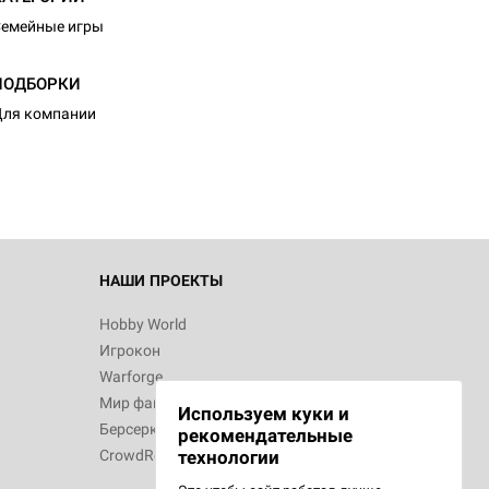
емейные игры
d Журнал
ПОДБОРКИ
к: Братья
ля компании
d Звёздные
НАШИ ПРОЕКТЫ
Hobby World
Игрокон
d Сумерки
Warforge
: Грозовой
Мир фантастики
Используем куки и
Берсерк
рекомендательные
CrowdRepublic
технологии