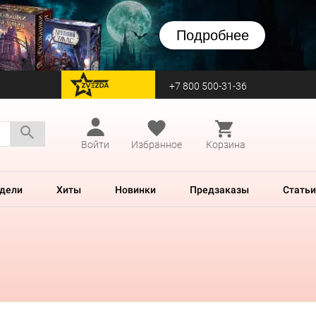
Подробнее
+7 800 500-31-36
перейти на Zvezda
Войти
Избранное
Корзина
дели
Хиты
Новинки
Предзаказы
Статьи