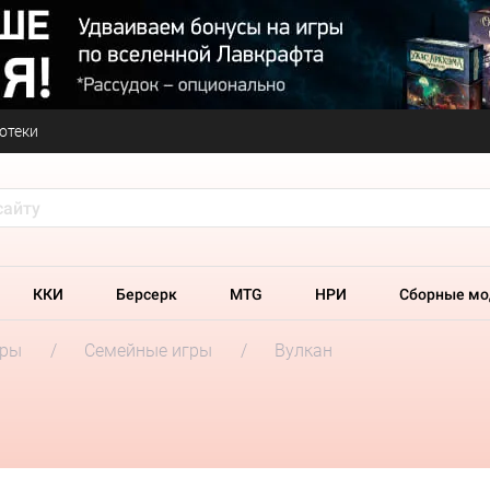
отеки
ККИ
Берсерк
MTG
НРИ
Сборные мо
гры
Семейные игры
Вулкан