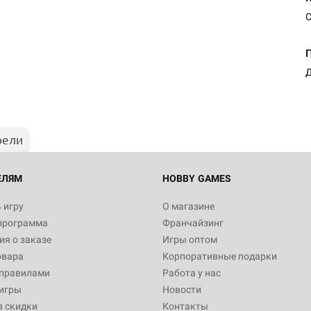
С
Настольная игра Hobby Worl
"Мир фантастики. Спецвыпус
Стругацкие"
Д
1 490
рели
Настольная игра Hobby Worl
империи: Боевая тревога
799
ЕЛЯМ
HOBBY GAMES
 игру
О магазине
программа
Франчайзинг
Настольная игра Hobby Worl
я о заказе
Игры оптом
империи. Четвёртая редакция
овара
Корпоративные подарки
Рубеж
12 990
 правилами
Работа у нас
игры
Новости
з скидки
Контакты