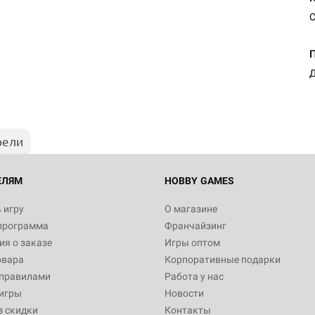
С
Д
рели
ЕЛЯМ
HOBBY GAMES
 игру
О магазине
программа
Франчайзинг
я о заказе
Игры оптом
овара
Корпоративные подарки
 правилами
Работа у нас
игры
Новости
з скидки
Контакты