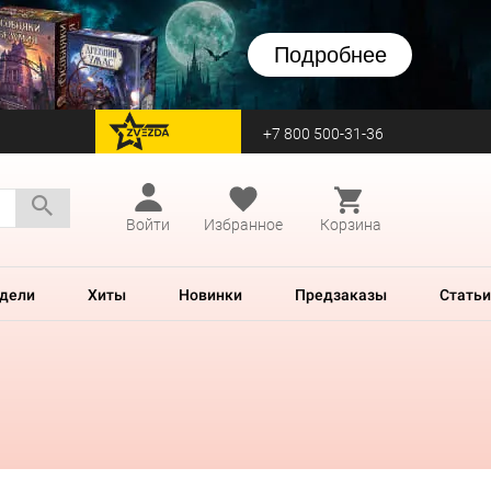
Подробнее
+7 800 500-31-36
перейти на Zvezda
Войти
Избранное
Корзина
дели
Хиты
Новинки
Предзаказы
Статьи