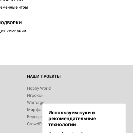
емейные игры
ПОДБОРКИ
ля компании
НАШИ ПРОЕКТЫ
Hobby World
Игрокон
Warforge
Мир фантастики
Используем куки и
Берсерк
рекомендательные
CrowdRepublic
технологии