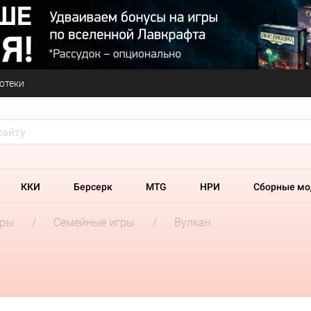
отеки
ККИ
Берсерк
MTG
НРИ
Сборные мо
гры
Семейные игры
Вулкан