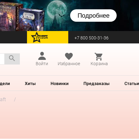
Подробнее
+7 800 500-31-36
перейти на Zvezda
Войти
Избранное
Корзина
дели
Хиты
Новинки
Предзаказы
Статьи
aft