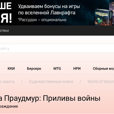
отеки
ККИ
Берсерк
MTG
НРИ
Сборные мо
и, манга
Художественные книги
World of Warcr
на Праудмур: Приливы войны
граждение