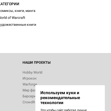
КАТЕГОРИИ
омиксы, книги, манга
orld of Warcraft
удожественные книги
НАШИ ПРОЕКТЫ
Hobby World
Игрокон
Warforge
Мир фантастики
Используем куки и
Берсерк
рекомендательные
CrowdRepublic
технологии
Это чтобы сайт работал лучше.