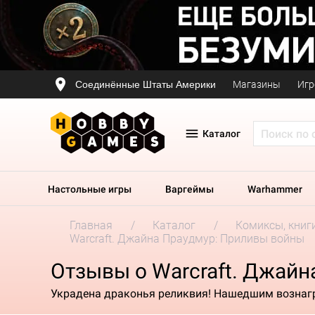
Соединённые Штаты Америки
Магазины
Игр
Каталог
Настольные игры
Варгеймы
Warhammer
Главная
Каталог
Комиксы, книг
Warcraft. Джайна Праудмур: Приливы войны
Отзывы о Warcraft. Джай
Украдена драконья реликвия! Нашедшим возна