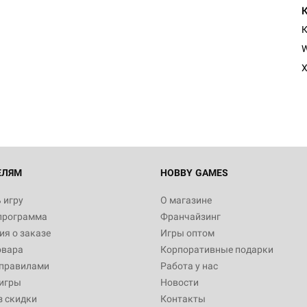
К
W
Х
ЕЛЯМ
HOBBY GAMES
 игру
О магазине
программа
Франчайзинг
я о заказе
Игры оптом
овара
Корпоративные подарки
 правилами
Работа у нас
игры
Новости
з скидки
Контакты