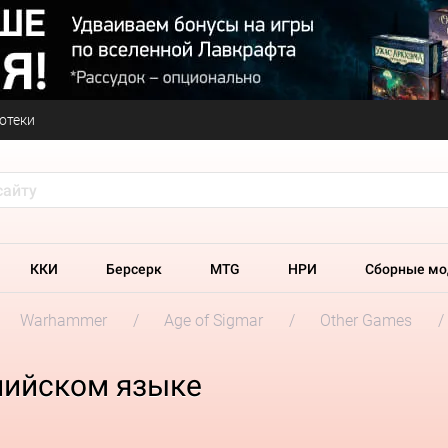
отеки
ККИ
Берсерк
MTG
НРИ
Сборные мо
Warhammer
Age of Sigmar
Other Games
лийском языке