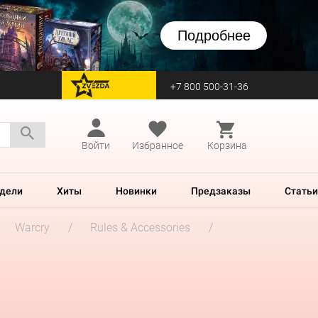
Подробнее
+7 800 500-31-36
перейти на Zvezda
Войти
Избранное
Корзина
дели
Хиты
Новинки
Предзаказы
Статьи
Warcry
Rules & Accessories