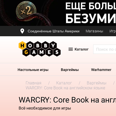
Соединённые Штаты Америки
Магазины
Игр
Каталог
Настольные игры
Варгеймы
Warhammer
Главная
Каталог
Варгеймы
WARCRY: Core Book на английском языке
WARCRY: Core Book на анг
Всё необходимое для игры