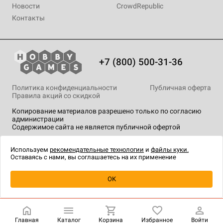
Новости
CrowdRepublic
Контакты
+7 (800) 500-31-36
Политика конфиденциальности
Публичная оферта
Правила акций со скидкой
Копирование материалов разрешено только по согласию
администрации
Содержимое сайта не является публичной офертой
На сайте Hobby Games применяются
рекомендательные
технологии
.
Используем
рекомендательные технологии
и
файлы куки.
Оставаясь с нами, вы соглашаетесь на их применение
Уведомить о наличии
OK
Главная
Каталог
Корзина
Избранное
Войти