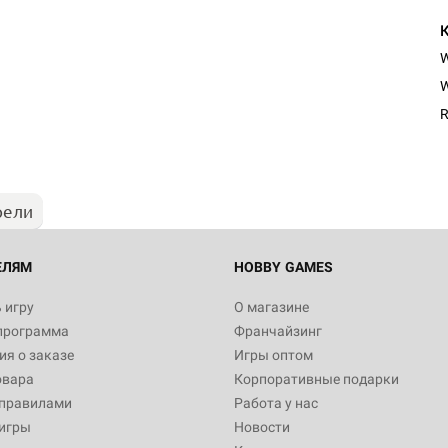
Настольная игра Hobby Worl
W
Египта
R
1 991
рели
Настольная игра Hobby World
Белая смерть
12 990
ЕЛЯМ
HOBBY GAMES
 игру
О магазине
программа
Франчайзинг
Настольная игра Hobby World
я о заказе
Игры оптом
Сердце роя. Дисплей бустеро
овара
Корпоративные подарки
3 490
 правилами
Работа у нас
игры
Новости