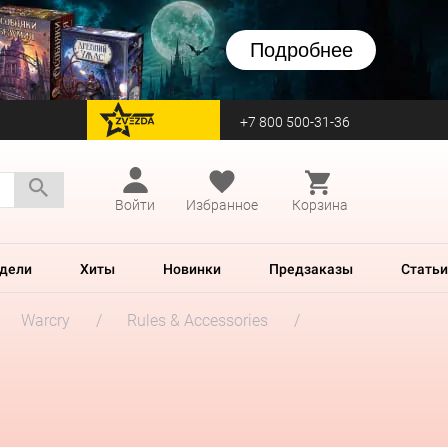
Подробнее
+7 800 500-31-36
перейти на Zvezda
Войти
Избранное
Корзина
дели
Хиты
Новинки
Предзаказы
Статьи
Warcry
Rules & Accessories