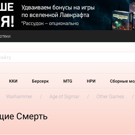
отеки
ККИ
Берсерк
MTG
НРИ
Сборные мо
Warhammer
Age of Sigmar
Other Games
ущие Смерть