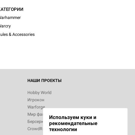
КАТЕГОРИИ
Warhammer
d Монстры
arcry
ules & Accessories
 Зомбицид:
НАШИ ПРОЕКТЫ
Hobby World
Игрокон
 Берсерк.
Warforge
в
Мир фантастики
Используем куки и
Берсерк
рекомендательные
CrowdRepublic
технологии