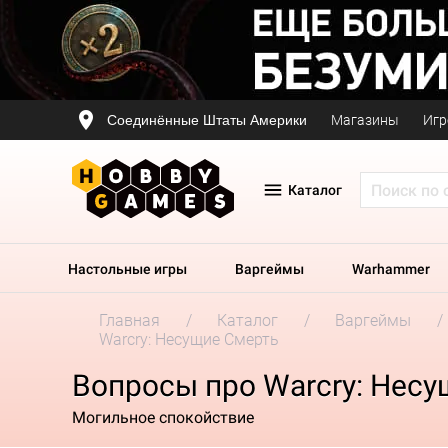
Соединённые Штаты Америки
Магазины
Игр
Каталог
Настольные игры
Варгеймы
Warhammer
Главная
Каталог
Варгеймы
Warcry: Несущие Смерть
Вопросы про Warcry: Нес
Могильное спокойствие