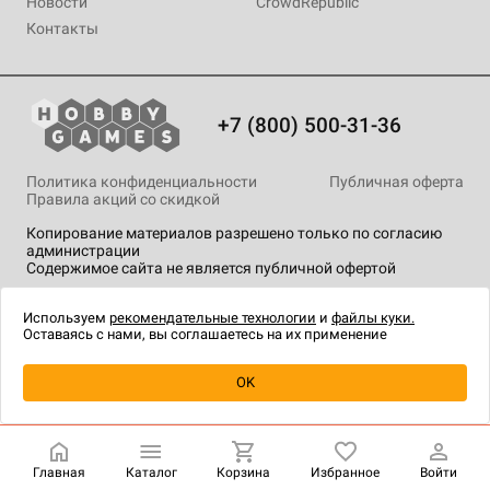
Новости
CrowdRepublic
Контакты
+7 (800) 500-31-36
Политика конфиденциальности
Публичная оферта
Правила акций со скидкой
Копирование материалов разрешено только по согласию
администрации
Содержимое сайта не является публичной офертой
На сайте Hobby Games применяются
рекомендательные
технологии
.
Используем
рекомендательные технологии
и
файлы куки.
Оставаясь с нами, вы соглашаетесь на их применение
OK
Купить
| 5 990 ₽
Главная
Каталог
Корзина
Избранное
Войти