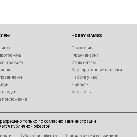
Настольная игра Hobby Worl
империи: Боевая тревога
799
ЕЛЯМ
HOBBY GAMES
 игру
О магазине
программа
Франчайзинг
Настольная игра Hobby Worl
я о заказе
Игры оптом
империи. Четвёртая редакция
овара
Корпоративные подарки
Рубеж
12 990
 правилами
Работа у нас
игры
Новости
з скидки
Контакты
е приложение
Настольная игра Hobby Worl
Аркхэма. Карточная игра: Вт
4 990
разрешено только по согласию администрации
яется публичной офертой
ности
Публичная оферта
Правила акций со скидкой