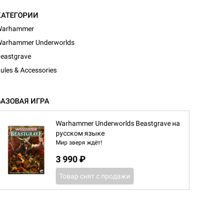
КАТЕГОРИИ
Warhammer
arhammer Underworlds
eastgrave
ules & Accessories
БАЗОВАЯ ИГРА
Warhammer Underworlds Beastgrave на
русском языке
Мир зверя ждёт!
3 990 ₽
Товар снят с продажи
d Журнал
к: Братья