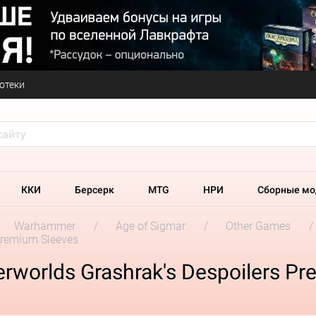
отеки
ККИ
Берсерк
MTG
НРИ
Сборные мо
Warhammer
Age of Sigmar
Other Games
Premium Sleeves
orlds Grashrak's Despoilers Pr