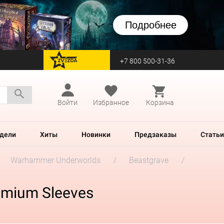
Подробнее
+7 800 500-31-36
перейти на Zvezda
Войти
Избранное
Корзина
дели
Хиты
Новинки
Предзаказы
Статьи
Warhammer Underworlds
Beastgrave
emium Sleeves