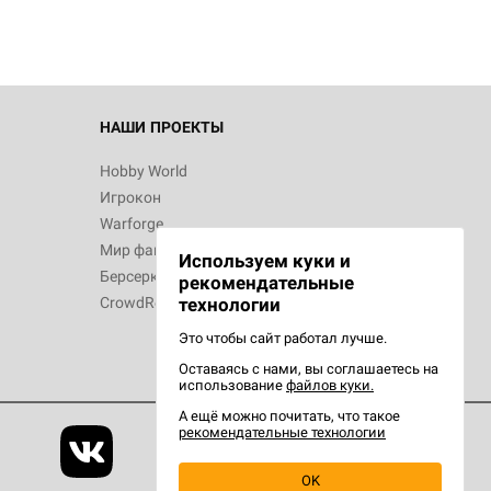
d Звёздные
НАШИ ПРОЕКТЫ
Hobby World
Игрокон
d Сумерки
Warforge
: Грозовой
Мир фантастики
Используем куки и
Берсерк
рекомендательные
CrowdRepublic
технологии
Это чтобы сайт работал лучше.
Оставаясь с нами, вы соглашаетесь на
d Ужас
использование
файлов куки.
орой сезон
А ещё можно почитать, что такое
рекомендательные технологии
OK