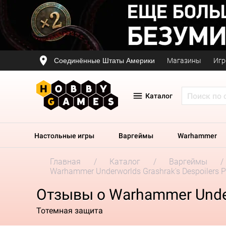
Соединённые Штаты Америки
Магазины
Игр
Каталог
Настольные игры
Варгеймы
Warhammer
Главная
Каталог
Варгеймы
Warhammer Underworlds Grashrak's Despoilers 
Отзывы о Warhammer Underw
Тотемная защита