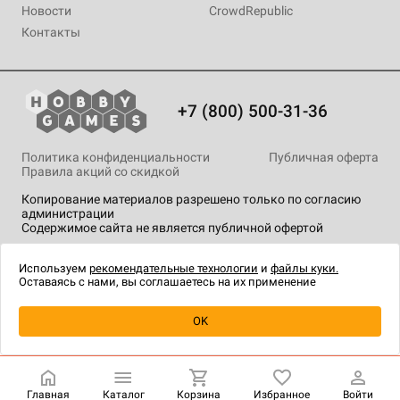
Новости
CrowdRepublic
Контакты
+7 (800) 500-31-36
Политика конфиденциальности
Публичная оферта
Правила акций со скидкой
Копирование материалов разрешено только по согласию
администрации
Содержимое сайта не является публичной офертой
На сайте Hobby Games применяются
рекомендательные
технологии
.
Используем
рекомендательные технологии
и
файлы куки.
Оставаясь с нами, вы соглашаетесь на их применение
Уведомить о наличии
OK
Главная
Каталог
Корзина
Избранное
Войти