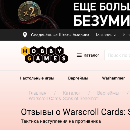
Соединённые Штаты Америки
Магазины
Игр
Каталог
Настольные игры
Варгеймы
Warhammer
Главная
Каталог
Варгеймы
Warscroll Cards: Sons of Behemat
Отзывы о Warscroll Cards:
Тактика наступления на противника