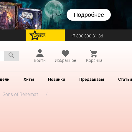
Подробнее
+7 800 500-31-36
перейти на Zvezda
Войти
Избранное
Корзина
дели
Хиты
Новинки
Предзаказы
Статьи
Sons of Behemat