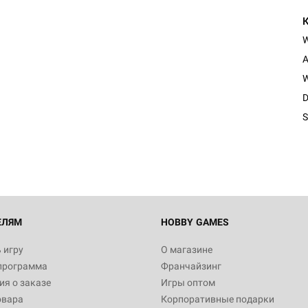
A
W
D
S
ЕЛЯМ
HOBBY GAMES
 игру
О магазине
программа
Франчайзинг
я о заказе
Игры оптом
овара
Корпоративные подарки