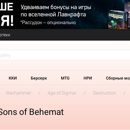
отеки
ККИ
Берсерк
MTG
НРИ
Сборные мо
Warhammer
Age of Sigmar
Destruction
 Sons of Behemat