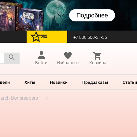
Подробнее
+7 800 500-31-36
перейти на Zvezda
Войти
Избранное
Корзина
дели
Хиты
Новинки
Предзаказы
Статьи
iarch Bonereapers