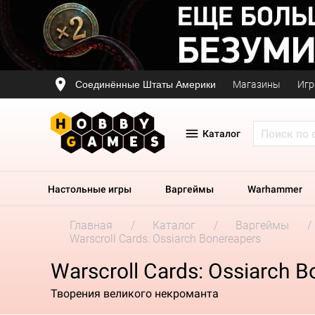
Соединённые Штаты Америки
Магазины
Игр
Каталог
Настольные игры
Варгеймы
Warhammer
Главная
Каталог
Варгеймы
Warscroll Cards: Ossiarch Bonereapers
Warscroll Cards: Ossiarch 
Творения великого некроманта