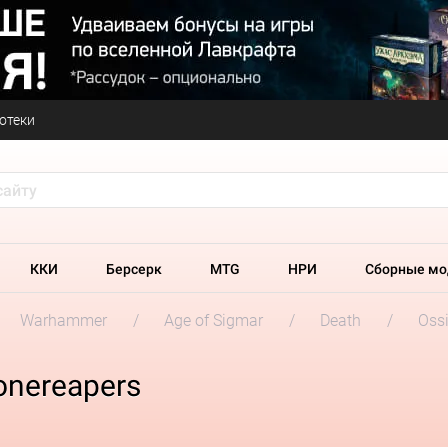
отеки
ККИ
Берсерк
MTG
НРИ
Сборные мо
Warhammer
Age of Sigmar
Death
Oss
Bonereapers