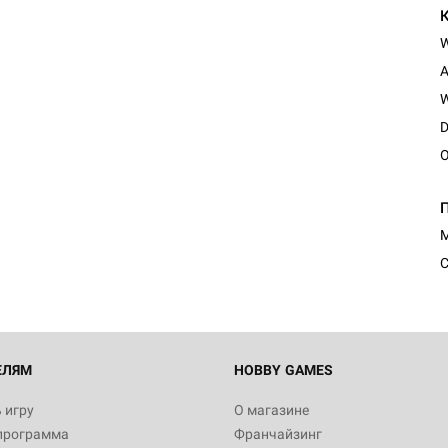
A
W
D
O
М
С
ЕЛЯМ
HOBBY GAMES
 игру
О магазине
программа
Франчайзинг