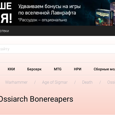
отеки
ККИ
Берсерк
MTG
НРИ
Сборные мо
Warhammer
Age of Sigmar
Death
Oss
Ossiarch Bonereapers