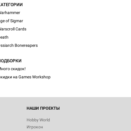
КАТЕГОРИИ
Warhammer
ge of Sigmar
arscroll Cards
eath
ssiarch Bonereapers
d Монстры
ПОДБОРКИ
ного скидок!
кидки на Games Workshop
 Зомбицид:
НАШИ ПРОЕКТЫ
Hobby World
Игрокон