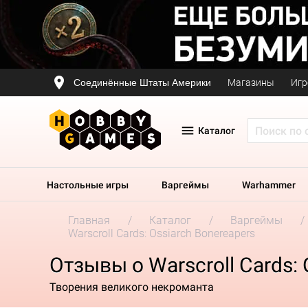
Соединённые Штаты Америки
Магазины
Игр
Каталог
Настольные игры
Варгеймы
Warhammer
Главная
Каталог
Варгеймы
Warscroll Cards: Ossiarch Bonereapers
Отзывы о Warscroll Cards: 
Творения великого некроманта