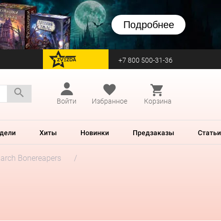
Подробнее
+7 800 500-31-36
перейти на Zvezda
Войти
Избранное
Корзина
дели
Хиты
Новинки
Предзаказы
Статьи
iarch Bonereapers