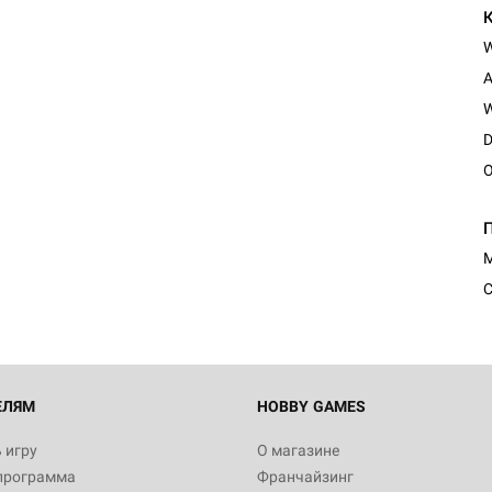
A
W
D
O
Настольная игра Hobby Worl
Египта
1 991
М
С
Настольная игра Hobby World
Белая смерть
12 990
ЕЛЯМ
HOBBY GAMES
 игру
О магазине
программа
Франчайзинг