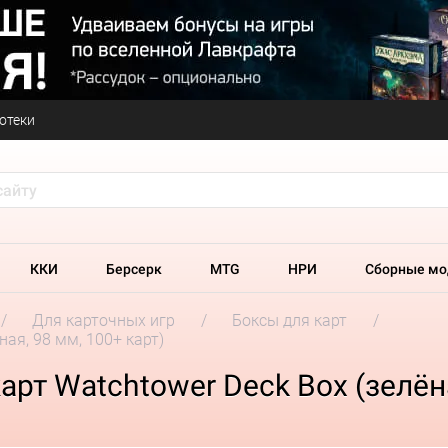
отеки
ККИ
Берсерк
MTG
НРИ
Сборные мо
Для карточных игр
Боксы для карт
ная, 98 мм, 100+ карт)
рт Watchtower Deck Box (зелёна