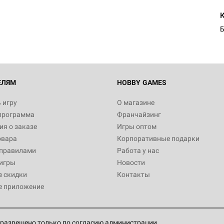
Б
ЕЛЯМ
HOBBY GAMES
 игру
О магазине
программа
Франчайзинг
я о заказе
Игры оптом
овара
Корпоративные подарки
 правилами
Работа у нас
игры
Новости
з скидки
Контакты
е приложение
разрешено только по согласию администрации