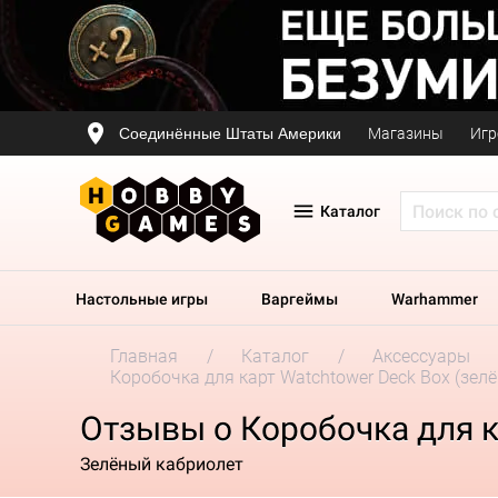
Соединённые Штаты Америки
Магазины
Игр
Каталог
Настольные игры
Варгеймы
Warhammer
Главная
Каталог
Аксессуары
Коробочка для карт Watchtower Deck Box (зелё
Отзывы о Коробочка для ка
Зелёный кабриолет