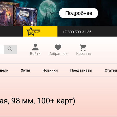
Подробнее
+7 800 500-31-36
перейти на Zvezda
Войти
Избранное
Корзина
дели
Хиты
Новинки
Предзаказы
Статьи
я, 98 мм, 100+ карт)