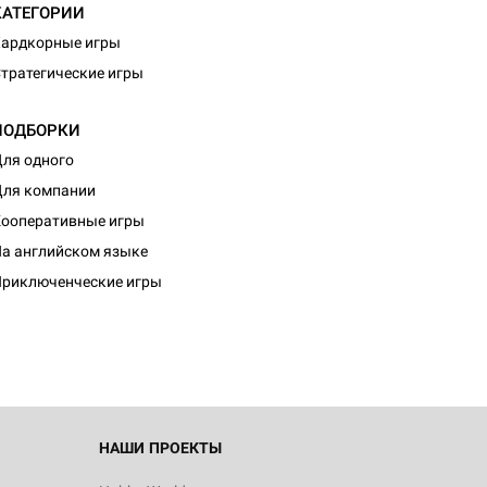
КАТЕГОРИИ
ардкорные игры
тратегические игры
ПОДБОРКИ
ля одного
ля компании
ооперативные игры
d Монстры
а английском языке
риключенческие игры
 Зомбицид:
НАШИ ПРОЕКТЫ