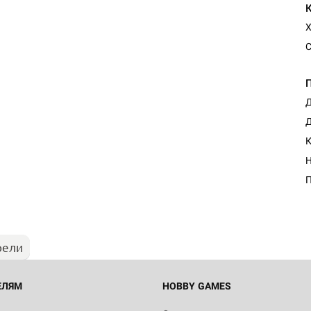
Х
С
Д
Д
К
Настольная игра Hobby Worl
Н
Египта
П
1 991
рели
Настольная игра Hobby World
Белая смерть
12 990
ЕЛЯМ
HOBBY GAMES