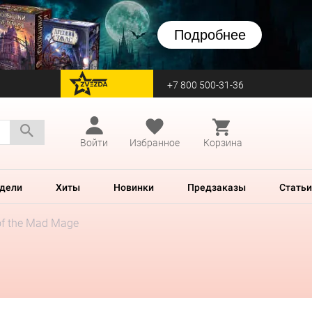
Подробнее
+7 800 500-31-36
перейти на Zvezda
Войти
Избранное
Корзина
дели
Хиты
Новинки
Предзаказы
Статьи
of the Mad Mage