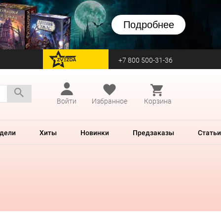
Подробнее
+7 800 500-31-36
перейти на Zvezda
Войти
Избранное
Корзина
дели
Хиты
Новинки
Предзаказы
Статьи