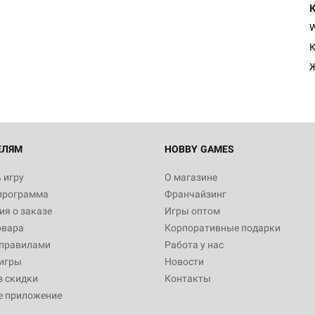
К
ЕЛЯМ
HOBBY GAMES
 игру
О магазине
программа
Франчайзинг
я о заказе
Игры оптом
овара
Корпоративные подарки
 правилами
Работа у нас
игры
Новости
з скидки
Контакты
е приложение