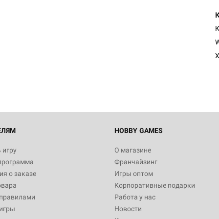
К
W
Х
ЕЛЯМ
HOBBY GAMES
 игру
О магазине
программа
Франчайзинг
я о заказе
Игры оптом
овара
Корпоративные подарки
 правилами
Работа у нас
игры
Новости