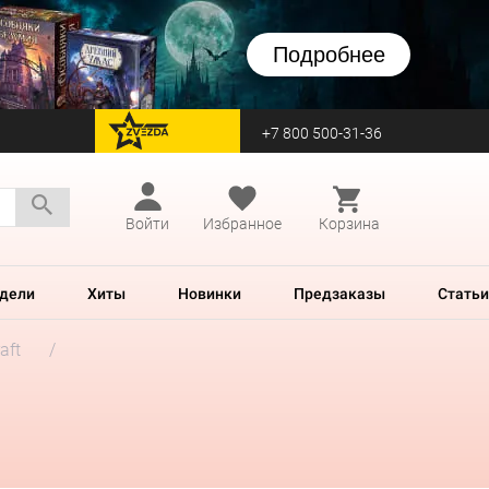
Подробнее
+7 800 500-31-36
перейти на Zvezda
Войти
Избранное
Корзина
дели
Хиты
Новинки
Предзаказы
Статьи
aft