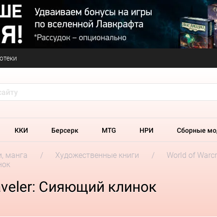
отеки
ККИ
Берсерк
MTG
НРИ
Сборные мо
и, манга
Художественные книги
World of Warcr
нок
raveler: Сияющий клинок