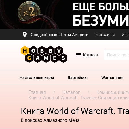
Соединённые Штаты Америки
Магазины
Игр
Каталог
Настольные игры
Варгеймы
Warhammer
Главная
Каталог
Комиксы, книг
Книга World of Warcraft. Traveler: Сияющий кли
Книга World of Warcraft. T
В поисках Алмазного Меча