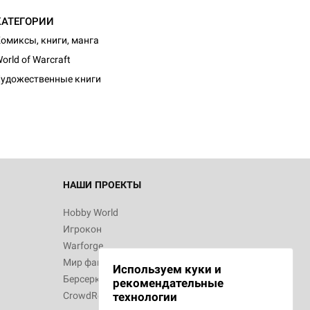
КАТЕГОРИИ
омиксы, книги, манга
orld of Warcraft
удожественные книги
НАШИ ПРОЕКТЫ
Hobby World
Игрокон
Warforge
Мир фантастики
Используем куки и
Берсерк
рекомендательные
CrowdRepublic
технологии