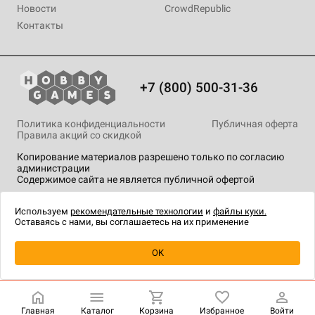
Новости
CrowdRepublic
Контакты
+7 (800) 500-31-36
Политика конфиденциальности
Публичная оферта
Правила акций со скидкой
Копирование материалов разрешено только по согласию
администрации
Содержимое сайта не является публичной офертой
На сайте Hobby Games применяются
рекомендательные
технологии
.
Используем
рекомендательные технологии
и
файлы куки.
Оставаясь с нами, вы соглашаетесь на их применение
Уведомить о наличии
OK
Главная
Каталог
Корзина
Избранное
Войти