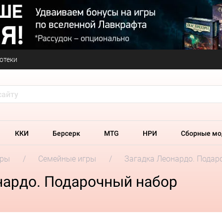
отеки
ККИ
Берсерк
MTG
НРИ
Сборные мо
гры
Семейные игры
Загадка Леонардо. Подар
нардо. Подарочный набор