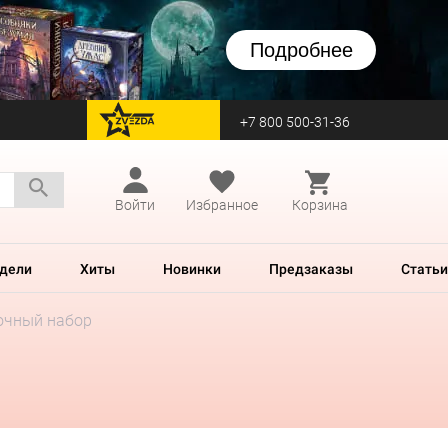
Подробнее
+7 800 500-31-36
перейти на Zvezda
Войти
Избранное
Корзина
дели
Хиты
Новинки
Предзаказы
Статьи
очный набор