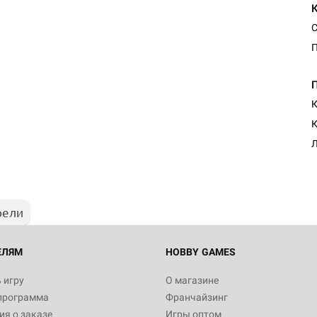
С
П
К
К
Л
рели
ЕЛЯМ
HOBBY GAMES
 игру
О магазине
программа
Франчайзинг
я о заказе
Игры оптом