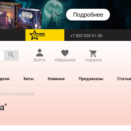
Подробнее
+7 800 500-31-36
перейти на Zvezda
Войти
Избранное
Корзина
дели
Хиты
Новинки
Предзаказы
Статьи
ского Адмирала"
а"