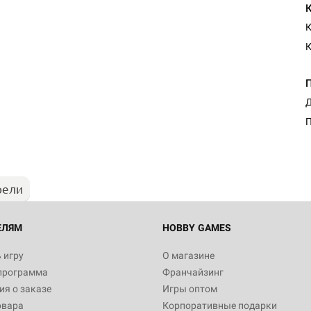
К
К
Д
П
рели
ЕЛЯМ
HOBBY GAMES
 игру
О магазине
программа
Франчайзинг
я о заказе
Игры оптом
овара
Корпоративные подарки