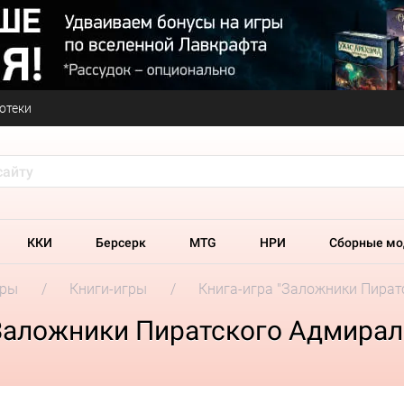
отеки
ККИ
Берсерк
MTG
НРИ
Сборные мо
гры
Книги-игры
Книга-игра "Заложники Пират
"Заложники Пиратского Адмирал