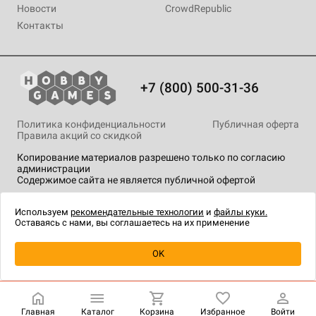
Новости
CrowdRepublic
Контакты
+7 (800) 500-31-36
Политика конфиденциальности
Публичная оферта
Правила акций со скидкой
Копирование материалов разрешено только по согласию
администрации
Содержимое сайта не является публичной офертой
На сайте Hobby Games применяются
рекомендательные
технологии
.
Используем
рекомендательные технологии
и
файлы куки.
Оставаясь с нами, вы соглашаетесь на их применение
Уведомить о наличии
OK
Главная
Каталог
Корзина
Избранное
Войти