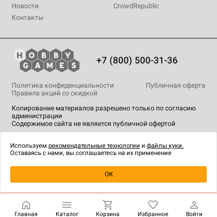
Новости
CrowdRepublic
Контакты
+7 (800) 500-31-36
Политика конфиденциальности
Публичная оферта
Правила акций со скидкой
Копирование материалов разрешено только по согласию
администрации
Содержимое сайта не является публичной офертой
На сайте Hobby Games применяются
рекомендательные
технологии
.
Используем
рекомендательные технологии
и
файлы куки.
Оставаясь с нами, вы соглашаетесь на их применение
Уведомить о наличии
OK
Главная
Каталог
Корзина
Избранное
Войти