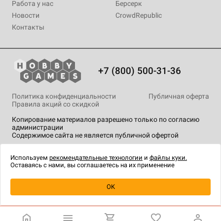
Работа у нас
Берсерк
Новости
CrowdRepublic
Контакты
+7 (800) 500-31-36
Политика конфиденциальности
Публичная оферта
Правила акций со скидкой
Копирование материалов разрешено только по согласию
администрации
Содержимое сайта не является публичной офертой
На сайте Hobby Games применяются
рекомендательные
технологии
.
Используем
рекомендательные технологии
и
файлы куки.
Оставаясь с нами, вы соглашаетесь на их применение
Уведомить о наличии
OK