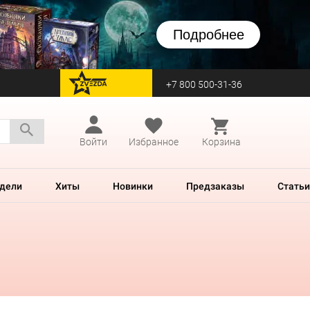
Подробнее
+7 800 500-31-36
перейти на Zvezda
Войти
Избранное
Корзина
дели
Хиты
Новинки
Предзаказы
Статьи