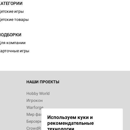
КАТЕГОРИИ
етские игры
етские товары
d Монстры
ПОДБОРКИ
ля компании
арточные игры
 Зомбицид:
НАШИ ПРОЕКТЫ
Hobby World
Игрокон
d Ужас
Warforge
Мир фантастики
Используем куки и
Берсерк
рекомендательные
CrowdRepublic
технологии