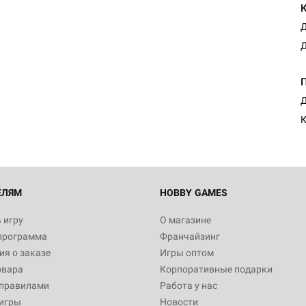
Д
Д
Настольная игра Hobby Worl
Египта
1 991
Д
К
Настольная игра Hobby World
Белая смерть
12 990
ЕЛЯМ
HOBBY GAMES
 игру
О магазине
программа
Франчайзинг
Настольная игра Hobby Worl
я о заказе
Игры оптом
Аркхэма. Карточная игра
овара
Корпоративные подарки
3 490
 правилами
Работа у нас
игры
Новости