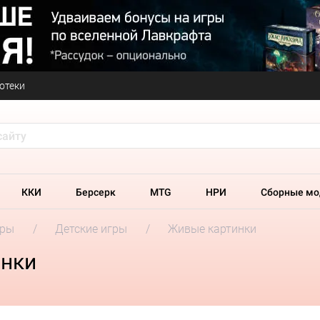
отеки
ККИ
Берсерк
MTG
НРИ
Сборные мо
гры
Детские игры
Живые картинки
инки