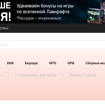
отеки
ККИ
Берсерк
MTG
НРИ
Сборные мо
ы
Головоломки для детей
Змейка Рубика