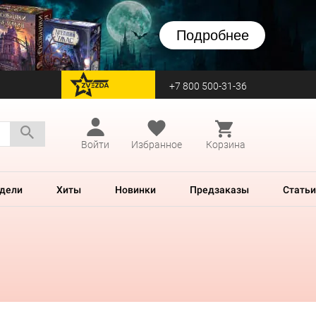
Подробнее
+7 800 500-31-36
перейти на Zvezda
Войти
Избранное
Корзина
дели
Хиты
Новинки
Предзаказы
Статьи