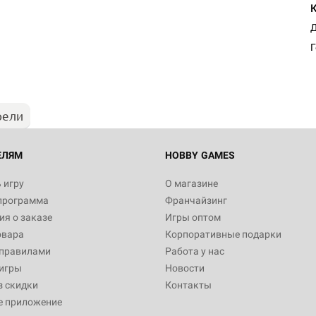
Д
Г
рели
ЕЛЯМ
HOBBY GAMES
 игру
О магазине
программа
Франчайзинг
я о заказе
Игры оптом
овара
Корпоративные подарки
 правилами
Работа у нас
игры
Новости
з скидки
Контакты
е приложение