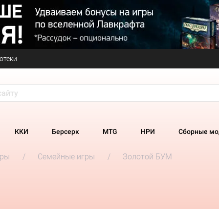
отеки
ККИ
Берсерк
MTG
НРИ
Сборные мо
гры
Семейные игры
Золотой БУМ
М