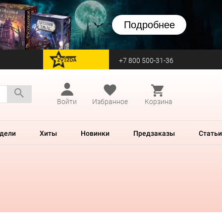
Подробнее
+7 800 500-31-36
перейти на Zvezda
Войти
Избранное
Корзина
дели
Хиты
Новинки
Предзаказы
Статьи