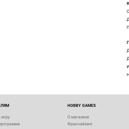
С
Д
Д
Д
И
Н
ЕЛЯМ
HOBBY GAMES
 игру
О магазине
программа
Франчайзинг