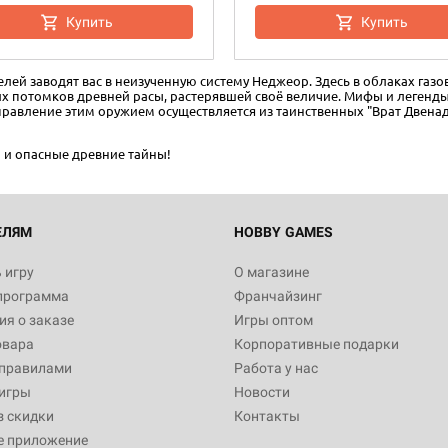
Купить
Купить
Настольная игра Hobby Worl
"Мир фантастики. Спецвыпус
Стругацкие"
лей заводят вас в неизученную систему Неджеор. Здесь в облаках газо
1 490
их потомков древней расы, растерявшей своё величие. Мифы и легенды
Управление этим оружием осуществляется из таинственных "Врат Двенад
ы и опасные древние тайны!
Настольная игра Hobby Worl
империи: Боевая тревога
799
ЕЛЯМ
HOBBY GAMES
 игру
О магазине
программа
Франчайзинг
Настольная игра Hobby Worl
я о заказе
Игры оптом
империи. Четвёртая редакция
овара
Корпоративные подарки
Рубеж
12 990
 правилами
Работа у нас
игры
Новости
з скидки
Контакты
е приложение