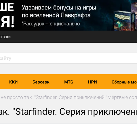
отеки
ККИ
Берсерк
MTG
НРИ
Сборные мо
не просто так. "Starfinder. Серия приключений "Мёртвые сол
ак. "Starfinder. Серия приключе