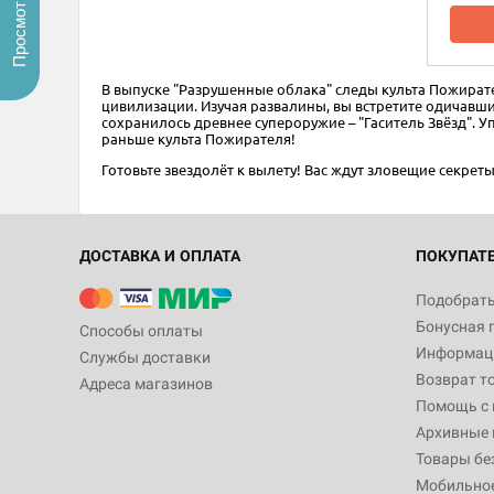
Просмотренные
В выпуске "Разрушенные облака" следы культа Пожирате
цивилизации. Изучая развалины, вы встретите одичавш
сохранилось древнее супероружие – "Гаситель Звёзд". 
раньше культа Пожирателя!
Готовьте звездолёт к вылету! Вас ждут зловещие секрет
ДОСТАВКА И ОПЛАТА
ПОКУПАТ
Подобрать
Бонусная 
Способы оплаты
Информаци
Службы доставки
Возврат т
Адреса магазинов
Помощь с
Архивные 
Товары бе
Мобильно