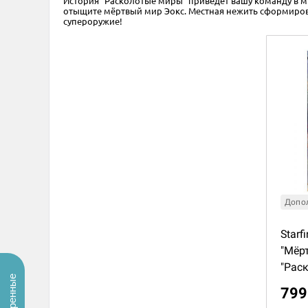
История "Расколотые миры" приведёт вашу команду в ми
отыщите мёртвый мир Эокс. Местная нежить сформирова
супероружие!
Допо
Starf
"Мёр
"Рас
799