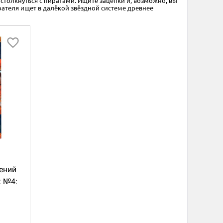
столкнуться с пиратами. Ищите зацепки и, возможно, вы
ателя ищет в далёкой звёздной системе древнее
чений
к №4: