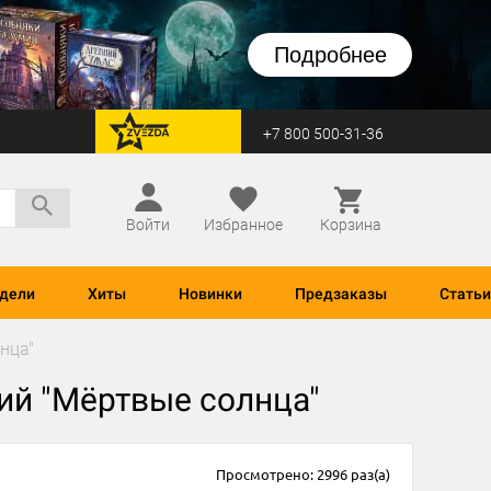
Подробнее
+7 800 500-31-36
перейти на Zvezda
Войти
Избранное
Корзина
дели
Хиты
Новинки
Предзаказы
Статьи
нца"
ний "Мёртвые солнца"
Просмотрено: 2996 раз(а)