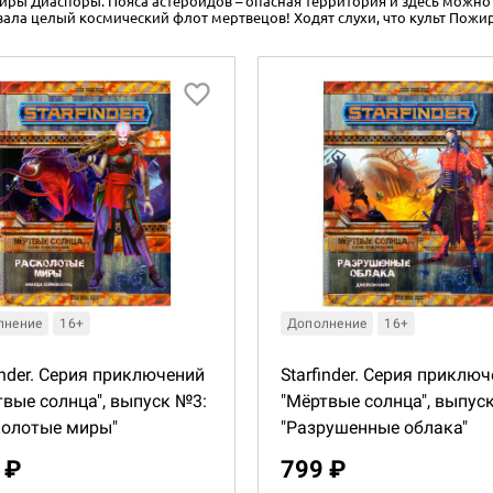
ры Диаспоры. Пояса астероидов – опасная территория и здесь можно 
ла целый космический флот мертвецов! Ходят слухи, что культ Пожир
лнение
16+
Дополнение
16+
inder. Серия приключений
Starfinder. Серия приклю
твые солнца", выпуск №3:
"Мёртвые солнца", выпус
колотые миры"
"Разрушенные облака"
 ₽
799 ₽