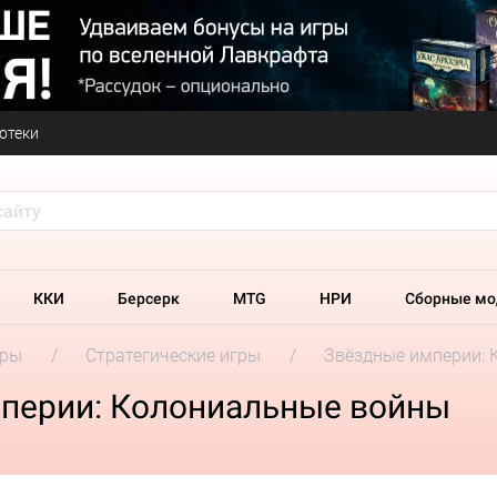
отеки
ККИ
Берсерк
MTG
НРИ
Сборные мо
гры
Стратегические игры
Звёздные империи: 
перии: Колониальные войны