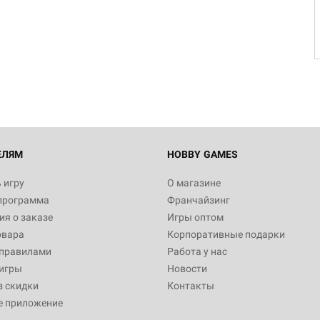
Настольная игра Hobby Worl
Египта
1 991
Настольная игра Hobby World
Белая смерть
12 990
ЕЛЯМ
HOBBY GAMES
 игру
О магазине
программа
Франчайзинг
Настольная игра Hobby Worl
я о заказе
Игры оптом
Аркхэма. Карточная игра
овара
Корпоративные подарки
3 490
 правилами
Работа у нас
игры
Новости
з скидки
Контакты
е приложение
Настольная игра Hobby Worl