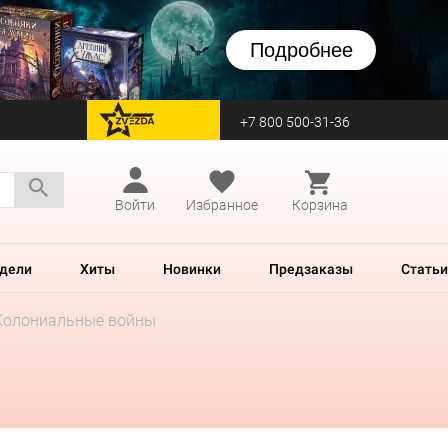
Подробнее
+7 800 500-31-36
перейти на Zvezda
Войти
Избранное
Корзина
дели
Хиты
Новинки
Предзаказы
Статьи
Колониальные войны