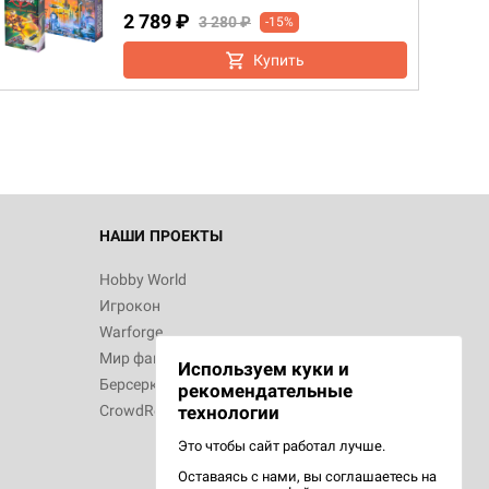
2 789 ₽
3 280 ₽
-15%
d Монстры
Купить
 Зомбицид:
НАШИ ПРОЕКТЫ
Hobby World
Игрокон
d Ужас
Warforge
Мир фантастики
Используем куки и
Берсерк
рекомендательные
CrowdRepublic
технологии
Это чтобы сайт работал лучше.
Оставаясь с нами, вы соглашаетесь на
d Ужас