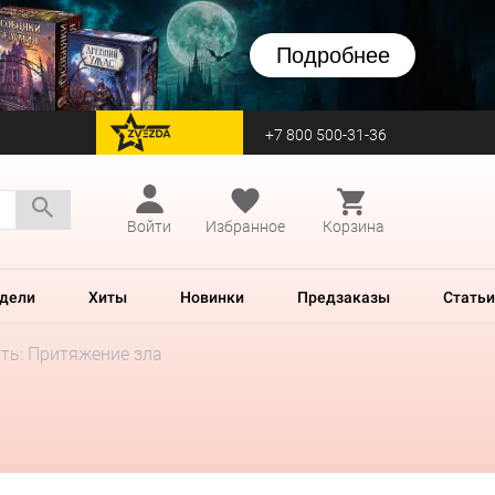
Подробнее
+7 800 500-31-36
перейти на Zvezda
Войти
Избранное
Корзина
дели
Хиты
Новинки
Предзаказы
Статьи
ть: Притяжение зла