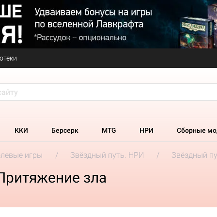
отеки
ККИ
Берсерк
MTG
НРИ
Сборные мо
олевые игры
Звёздный путь. НРИ
Звёздный пу
 Притяжение зла